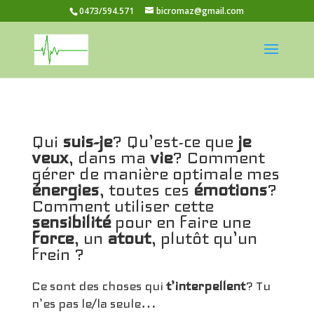
0473/594.571
bicromaz@gmail.com
Qui
suis-je
? Qu’est-ce que
je
veux
, dans ma
vie
? Comment
gérer de manière optimale mes
énergies
, toutes ces
émotions
?
Comment utiliser cette
sensibilité
pour en faire une
force
, un
atout
, plutôt qu’un
frein ?
Ce sont des choses qui
t’interpellent
? Tu
n’es pas le/la seule…